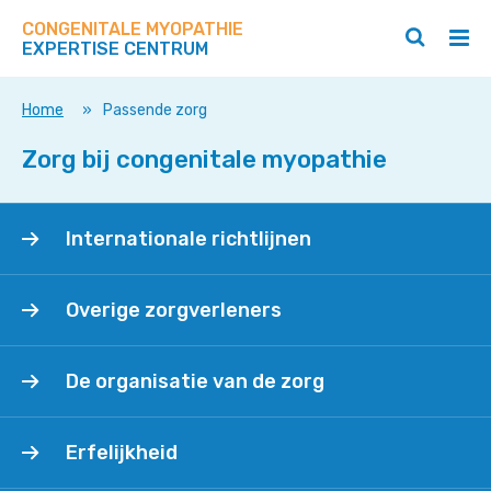
Zoek
Navigeer
op
CONGENITALE MYOPATHIE
direct
Zoeken
Hoo
deze
EXPERTISE CENTRUM
naar
openen
ope
site
/
/
content
sluiten
slui
Home
»
Passende zorg
Zorg bij congenitale myopathie
Internationale
Internationale richtlijnen
richtlijnen
Overige
Overige zorgverleners
zorgverleners
De
De organisatie van de zorg
organisatie
van
Erfelijkheid
de
Erfelijkheid
zorg