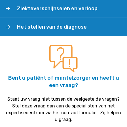
Ziekteverschijnselen
Ziekteverschijnselen en verloop
en
verloop
Het
Het stellen van de diagnose
stellen
van
de
diagnose
Bent u patiënt of mantelzorger en heeft u
een vraag?
Staat uw vraag niet tussen de veelgestelde vragen?
Stel deze vraag dan aan de specialisten van het
expertisecentrum via het contactformulier. Zij helpen
u graag.