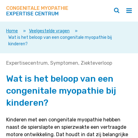
Zoek
Navigeer
op
CONGENITALE MYOPATHIE
direct
Zoeken
Hoo
deze
EXPERTISE CENTRUM
naar
openen
ope
site
/
/
content
sluiten
slui
Home
»
Veelgestelde vragen
»
Wat is het beloop van een congenitale myopathie bij
kinderen?
Wat
Expertisecentrum
Symptomen
Ziekteverloop
is
Wat is het beloop van een
het
beloop
congenitale myopathie bij
van
een
kinderen?
congenitale
myopathie
Kinderen met een congenitale myopathie hebben
bij
naast de spierslapte en spierzwakte een vertraagde
kinderen?
motore ontwikkeling. Dat houdt in dat zij belangrijke