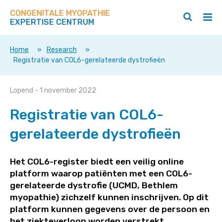
Zoek
Navigeer
op
CONGENITALE MYOPATHIE
direct
Zoeken
Hoo
deze
EXPERTISE CENTRUM
naar
openen
ope
site
/
/
content
sluiten
slui
Home
»
Research
»
Registratie van COL6-gerelateerde dystrofieën
Registratie
Lopend
- 1 november 2022
van
Registratie van COL6-
COL6-
gerelateerde
gerelateerde dystrofieën
dystrofieën
Het COL6-register biedt een veilig online
platform waarop patiënten met een COL6-
gerelateerde dystrofie (UCMD, Bethlem
myopathie) zichzelf kunnen inschrijven. Op dit
platform kunnen gegevens over de persoon en
het ziekteverloop worden verstrekt.