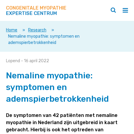
Zoek
Navigeer
op
CONGENITALE MYOPATHIE
direct
Zoeken
Hoo
deze
EXPERTISE CENTRUM
naar
openen
ope
site
/
/
content
sluiten
slui
Home
»
Research
»
Nemaline myopathie: symptomen en
ademspierbetrokkenheid
Nemaline
Lopend
- 16 april 2022
myopathie:
Nemaline myopathie:
symptomen
en
symptomen en
ademspierbetrokkenheid
ademspierbetrokkenheid
De symptomen van 42 patiënten met nemaline
myopathie in Nederland zijn uitgebreid in kaart
gebracht. Hierbij is ook het optreden van