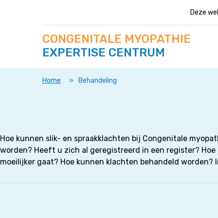
Deze web
Zoek
Navigeer
CONGENITALE MYOPATHIE
op
direct
deze
EXPERTISE CENTRUM
naar
site
content
Home
»
Behandeling
Hoe kunnen slik- en spraakklachten bij Congenitale myopat
worden? Heeft u zich al geregistreerd in een register? Hoe
moeilijker gaat? Hoe kunnen klachten behandeld worden? In